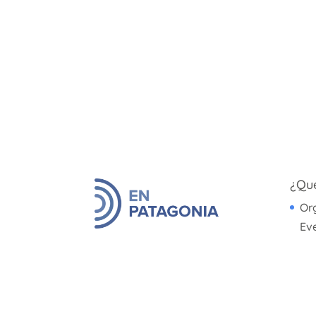
¿Qué
Or
Ev
De
De
Di