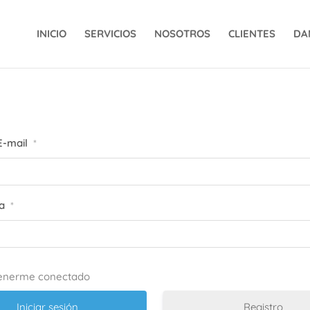
INICIO
SERVICIOS
NOSOTROS
CLIENTES
DA
E-mail
*
a
*
enerme conectado
Registro