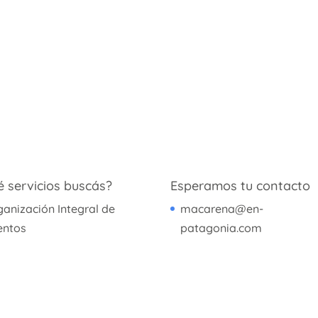
 servicios buscás?
Esperamos tu contacto
ganización Integral de
macarena@en-
entos
patagonia.com
sarrollo de Aplicaciones
(+54 9) 11 5578-0211
sarrollo de Software
fusión y Marketing